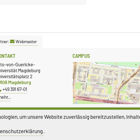
tner:
Webmaster
ONTAKT
CAMPUS
tto-von-Guericke-
niversität Magdeburg
iversitätsplatz 2
9106 Magdeburg
+49 391 67-01
mehr…
Größere Karte anzeigen
logien, um unsere Website zuverlässig bereitzustellen, Inhalt
enschutzerklärung
.